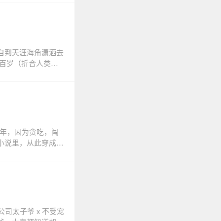
暖暖今年6岁,是江
上不那么出色,也注
福气,家里一双儿女
八字相冲！磁场相
搬上荧幕。《世界
自到天涯海角潇洒去
不幸被盯上...江
百岁（折合人类五
组兄弟姐妹都以温馨
是她决定下凡去投靠
心。*亲兄妹,亲情
得很好，每天有吃不
恋爱脑女配在恋综鲨疯了
慕和爱戴。 起码
了超级玛丽苏文里将一
承了恶龙一族的散
,全网黑等糟心事。原
验过无数份工作，
敌,还自带攻略系统
望。 最近他进了
年年，因为贪吃，闯
男嘉宾都有故事,因
在他以为日子也可以
小说里，从此穿成了
己假装陌生人的豪门
对自己无比崇拜的小村
里出去，一直没办
这都什么事啊？家境
激动的经纪人从地
综艺开完直播都得催
德何能穿成这种角
啊！！ 后来在《哥
 ... 假...假
离围观万人迷女主与
红了！ 一顿能吃
脑袋有问题！ 于是
中的怎么不太一
年度最暖心的兄妹组
蛋糕、6个炸鸡全家
每一天我都在后悔。
2章看起。（先道个
，则分明见到她难过
司太子爷 x 不受宠
,我愿意倾尽所有
她的咸鱼哥哥，主亲
过，你一定是仙女