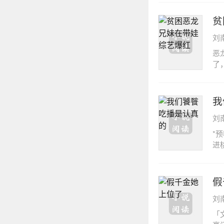
暖
家
贫
定
刘
都
斥
恶
上
了
昀
岁
氛
唯
向综
完
我
[
经
副
刘
漫
主
各
*
,
娱
进
为
手
个
表
姑
法
不
上
吐
假
色
哥
吃
三
十
刘
年
样
合
桶
「
和
歉
屈