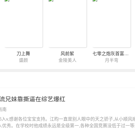
刀上舞
风前絮
七零之炮灰首富早夭的小女儿回来了
盛颜
金陵美人
月半弯
流兄妹靠撕逼在综艺爆红
南南
.15入v,感谢各位宝宝支持。江昀一直是别人眼中的天之骄子,从小顺风
人优秀。在学校时他成绩永远是全级第一,各种全国竞赛没低于过一等
松选入校队,就连后来误打误撞进入娱乐圈,也是出道即巅峰,迅速圈粉