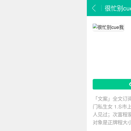
很忙别cu
「文案」全文订阅
门私生女 1.S
人见过；次富程
对象是正牌程大小
其实就是穆家的太