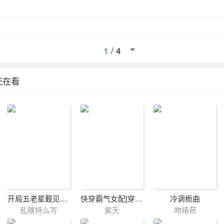
1
/
4
还在看
开局五老星觐见八百年前的王之子
快穿霸气女配[穿书]
冷调栀曲
乱瞎特么写
紫夭
吻禧荷