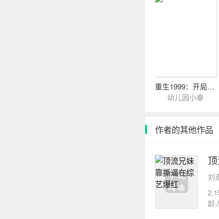
重生1999：开局被清冷校花揍
幼儿园小秦
作者的其他作品
顶
刘
2
龄
轻