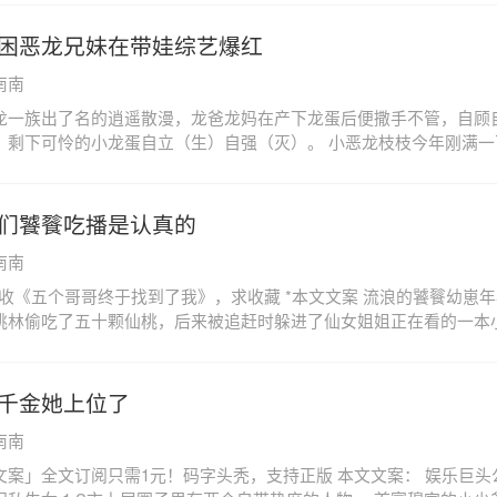
的出现,他作为别人家的孩子,传奇人生应该会一直被亲戚长辈传颂。江
老来得女的掌上明珠,因此父母极其宝贝这个小女儿,即便她在天赋表现
困恶龙兄妹在带娃综艺爆红
会被捧在手心如珠如宝,更何况,她还比哥哥更强一些。大家都说江家好
南南
是天才,可只有父母知道这两位冤家祖宗多闹心,兄妹性格非常不对付,
！待在一块能把父母为难折腾得头大。最可怕的是,这样的家丑即将被
龙一族出了名的逍遥散漫，龙爸龙妈在产下龙蛋后便撒手不管，自顾
的另一个我》这档综艺向娱乐圈内有弟弟妹妹的顶流们发送邀请,江昀很
，剩下可怜的小龙蛋自立（生）自强（灭）。 小恶龙枝枝今年刚满一
：谢邀,和小不点不熟,只是综艺搭档。江暖暖：快把我哥带走！当别
），正是长高高长身体的时候，然而整座龙山能吃的小果子稀缺，于
围出圈,只有这对兄妹靠撕逼火了。*江暖暖生来自带异能,间歇性概率读
一的亲哥。 说起这位哥哥，那可是全山的骄傲呀！ 听说他在人界混
艺。*哥哥后期有感情线。----------我是预收分割线----------《
的美食，住的地方也极尽奢华，并且收了许多人类奴仆，深受他们的仰
们饕餮吃播是认真的
穿书]》当红小花许愿,在拿到自己人生中第一座金鹰奖杯后穿书了,成
常寄回来的信上是这么说的。 * 陆衡到人间当了两百年咸鱼，完美继
好牌打烂的恋爱脑女配,穿过来这个节点,对方正经受着失恋,事业滑坡
南南
，基本干啥啥不行，过着自由自在且贫困艰难的日子。 这两百年他体
接了一档恋爱综艺,成为里面衬托万人迷团宠女主的对照组,女主气运无
种奇怪领域都去尝试过，但无一不是咸鱼度日，心里没有那些世俗的欲
预收《五个哥哥终于找到了我》，求收藏 *本文文案 流浪的饕餮幼崽
对其他三位女嘉宾彻头彻尾的碾压。然而戏剧的是,原主恰好跟里面四位
乐圈，并且毫不意外地成了一名糊得连百度都搜不出来的小歌手，正
桃林偷吃了五十颗仙桃，后来被追赶时躲进了仙女姐姐正在看的一本
他们分别是她刚分手的前男友,高中时交往半年的前前男友,以及和自
捧莲花、岁月静好过下去时，妹妹来了... 是那只没有见过世面，并
只出现了几章便没了下文的路人甲。 一直是路人甲就一直没办法从书
弟。还有一位,是她因戏生情,单方面心动,试图勾搭的男艺人。许愿：
恶龙幼崽啊！ 陆衡震惊得简直要当场昏厥过去，但准备装死之时又被
就...就太好了！ 书里的她是个炒着吃货人设的过气童星，每次上完
富裕的她扎进娱乐圈一心拼事业,母单二十年连男人的手都没牵过,何
拖了起来。 这个可爱的小团子是你妹妹？！阿衡你要火了知道吗？！
，吃播过程全靠剪辑，年年穿进来的时候她恰好因为被扒出‘假吃’而遭到群嘲。
千金她上位了
？？于是毫无恋爱经验的她,在不擅长的恋综开始摆烂吃瓜,vip席近距
姐姐加加油！》这档真人秀中，村里村气却热心耿直的沙雕兄妹真的爆
？为什么要假吃？ 卤煮煎炸烤蒸熏，焖炒焗烫凉拌烧，干饭不积极，
男的暧昧修罗场。可是…她怀疑自己看了本假书,剧情走向和自己记忆
碗大米饭的呆萌小枝枝，和她那没出息的咸鱼哥哥，也被众网友评为
南南
年望着那桌心机女配为了‘为难’自己而端上来的50根烤羊肉串、3个大
。曾嫌弃自己做作而提出分手的顶流（前男友）：能复合吗？分开的
。 *排雷：很多小可爱说前面憋屈，也可以跳过第一个任务，直接从2
、20只蒜香烤生蚝、5盘油焖大虾发呆。 而那些等着看好戏的观众们
文案」全文订阅只需1元！码字头秃，支持正版 本文文案： 娱乐巨头公
兄弟打赌玩弄自己感情的风流豪门霸总（前前男友）：再给我一次机会
，dbq） *强大却沙雕扶不上墙的恶龙一族，萌哒哒的村姑小团子和
辱的泪水从嘴角流了下来。 年年：呜呜呜，这辈子就没人对我这么好