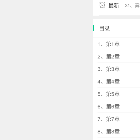
最新
31、第
还有钱！我太可
红女友便带着她的
丝给她打了几个t
目录
份。 程橙不知道
分低调。 @程橙
1、第1章
日，她直播完忘
2、第2章
地还盖着毛巾，
骗子坏女人！ 男
3、第3章
4、第4章
5、第5章
6、第6章
7、第7章
8、第8章