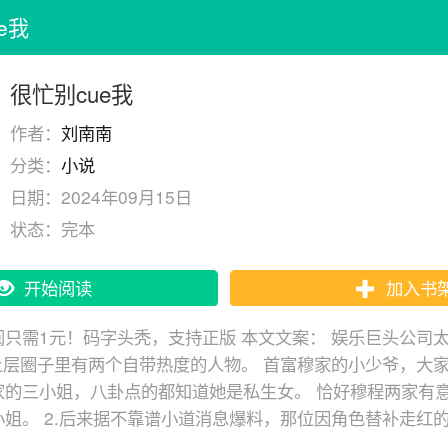
e我
很忙别cue我
作者：
刘南南
分类：
小说
日期：
2024年09月15日
状态：
完本
开始阅读
加入书
只需1元！码字头秃，支持正版 本文文案： 娱乐巨头公司太子
市上层圈子里有两个自带热度的人物。 首富穆家的小少爷，大
家的三小姐，八卦点的都知道她是私生女。 恰好穆程两家有
姐。 2.后来据不靠谱小道消息爆料，那位因角色替补走红的
子爷。 桃花眼缀泪痣，明明有一双深情的眼睛为人却十分淡