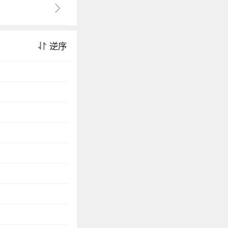
情，哥哥的绯闻网
！ 于是愤怒的粉
无法无天却也无名无
逆序
在网上谨言慎行十
放过！ 直到某
出来。头发湿漉漉
个鬼！啊啊啊啊大