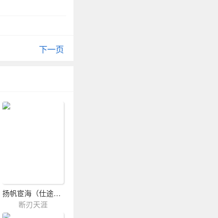
下一页
扬帆宦海（仕途风流）
断刃天涯