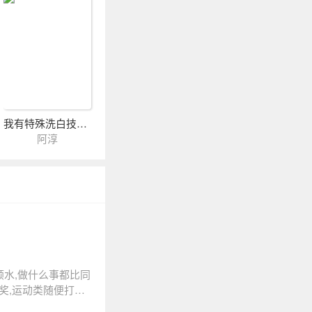
我有特殊洗白技巧[快穿]
阿淳
顺水,做什么事都比同
奖,运动类随便打打
千万。如果不是江暖