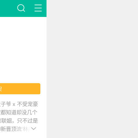
架
爷 x 不受宠豪
家都知道却没几个
意联姻，只不过是
新晋顶流‘林川’，
漠。 #哥哥有颜