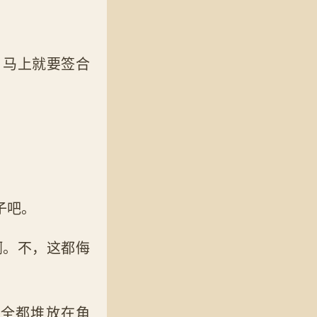
，马上就要签合
子吧。
啊。不，这都侮
盆全都堆放在角