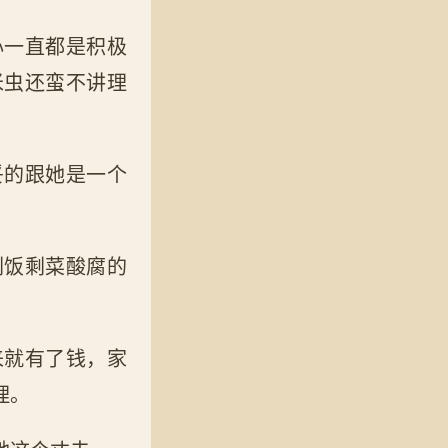
心一直都是积极
米虫还蛮不讲理
妥的跟她是一个
剩饭剩菜酸腐的
。
来就有了钱，家
理。