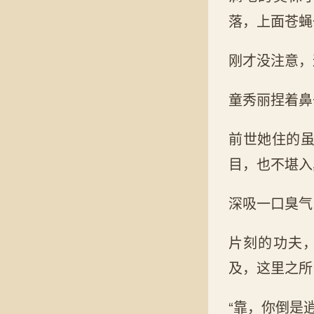
落，上面苍蝇
刚才没注意，
童秀丽捏着鼻
前世她住的
目，也不堪入
深吸一口臭气
片刻的功夫
及，这里之所
“靠，你倒是