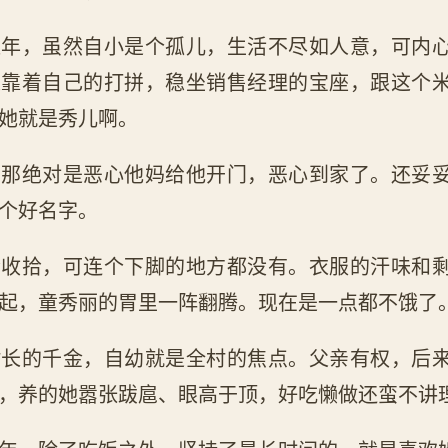
八年，虽然自小是个孤儿，生活不尽如人意，可内
是靠着自己的打拼，稳坐销售经理的宝座，跟这个
她就是秀儿啊。
，那绝对是恶心他妈给他开门，恶心到家了。还妥
个好名字。
拾收拾，可连个下脚的地方都没有。衣服的汗味和
起，童秀丽的胃里一阵翻腾。现在是一点都不饿了
村长的千金，自幼就是全村的焦点。父亲有权，后
，养的她嚣张跋扈、眼高于顶，好吃懒做还蛮不讲