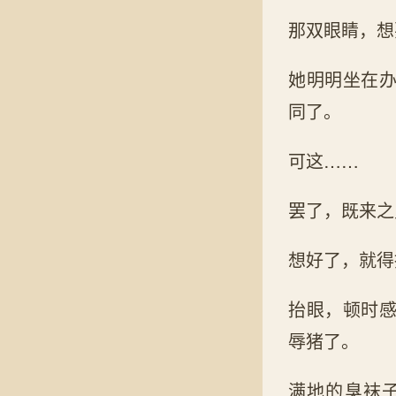
那双眼睛，想
她明明坐在
同了。
可这……
罢了，既来之
想好了，就得
抬眼，顿时
辱猪了。
满地的臭袜