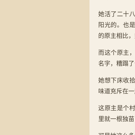
她活了二十
阳光的。也
的原主相比，
而这个原主
名字，糟蹋了
她想下床收
味道充斥在一
这原主是个
里就一根独苗