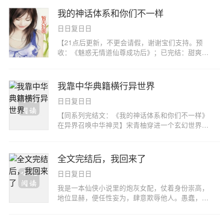
我的神话体系和你们不一样
日日复日日
【21点后更新，不更会请假，谢谢宝们支持。预
收：《魅惑无情道仙尊成功后》；已完结：甜爽文
《替身女配看见弹幕后》】宣芝穿进了一个修炼鬼
神符的世界。在这个世界，符师可以通过符箓请
神、驱鬼、御妖、控五行之力，是修真界公认的最
我靠中华典籍横行异世界
有前途职业NO.1。她穿来之时，正一身红妆坐在
日日复日日
花轿中，抱着祖传的神符，准备与东周云氏联姻。
按照原书剧情，她嫁进云家后，就会被以三从四德
【同系列完结文：《我的神话体系和你们不一样》
变相软禁，她的夫君也从庚帖上的云二公子，变成
在异界召唤中华神灵】宋青柚穿进一个玄幻世界。
了家暴狂魔云三公子，最终被活活磋磨至死。而云
在这个世界里,修者依靠《灵字天书》赐字降福,从
家夺了她那尊神符呼风唤雨，一跃成为东周第一世
而获得无上法力。然而,宋青柚穿成了一个被《灵字
家。宣芝：我自己请神不香吗，为什么要把好东西
天书》拒绝的倒霉蛋。原身被打下天谴罪印,是有罪
全文完结后，我回来了
给别人？***宣芝：大圣，我从小就是您的粉丝！神
之人,不论走到哪里,都会遭到欺辱践踏,是这个世界
符咕噜一声，吐出一团祥云，带着她一个跟斗十万
日日复日日
的低等民。宋青柚穿来之时,正被一群公子哥当做异
八千里远，闷头扎进了大反派的浴池里。宣芝：拜
兽口粮,锁在斗兽场中肆意取乐。她怀抱中华典籍,
我是一本仙侠小说里的炮灰女配，仗着身份崇高，
请二郎真君，救我狗命！！下一刻，一只狗爪子拍
翻开《山海经》微微一笑,身周空间波动,缓缓现出
地位显赫，便任性妄为，肆意欺辱他人。愚蠢，恶
她脸上，汪汪叫着撕碎了一切魑魅魍魉。宣芝：虽
一只众人闻所未闻见所未见的异兽暗影。宋青柚勾
毒，但又实在美丽。 以上，是那个霸占了我身躯的
然我请不动大神本神，但我能请动他们的小宝贝。
勾手指：来呀！放马过来啊！*被人找麻烦,宋青柚
穿越女对我的评价。 她随身带着一个攻略系统，在
强颜欢笑.jpg……书中其他人：她请来的都是些什