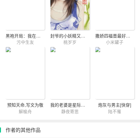
黑袍开局：我在美漫世界释放厉鬼
封爷的小妖精又在缠人了
撒娇四福晋最好命（清穿）
污中生友
桃岁岁
小米罐子
预知天命,写文为敬
我的老婆是星际大佬
炮灰与男主[快穿]
解榆舟
静夜寄思
陆不罹
作者的其他作品