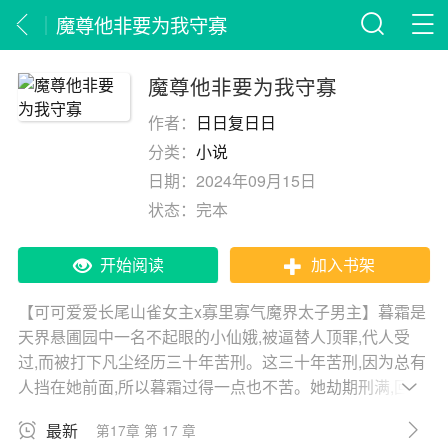
魔尊他非要为我守寡
魔尊他非要为我守寡
作者：
日日复日日
分类：
小说
日期：
2024年09月15日
状态：
完本
开始阅读
加入书架
【可可爱爱长尾山雀女主x寡里寡气魔界太子男主】暮霜是
天界悬圃园中一名不起眼的小仙娥,被逼替人顶罪,代人受
过,而被打下凡尘经历三十年苦刑。这三十年苦刑,因为总有
人挡在她前面,所以暮霜过得一点也不苦。她劫期刑满,回归
天界,本以为此生再也见不到那人间嘴硬心软的小魔修了。
最新
第17章 第 17 章
没成想五百年后,九重天上突然降下一群上仙,不由分说将她