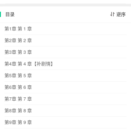
押入金銮大殿。暮霜在金銮殿上兜头被砸了三个重磅消
息：1、她遇见的小魔修并不是普通的魔修,而是魔界储
目录
逆序
君；2、这位魔界太子本该在五百年前归位,回归魔界,却因
为出了岔子一直被困人间,甚至还有身死道消的危险；3、
第1章 第 1 章
造成这一切的罪魁祸首,就是暮霜留下的蛋。太子殿下为孵
第2章 第 2 章
化她的蛋,几乎耗尽修为。暮霜偷偷看了眼上方神威赫赫的
天帝,又偷偷看了眼旁侧凶神恶煞的魔皇,脆弱的小鸟心脏都
第3章 第 3 章
快吓得爆炸了。她实在不敢说,她留下的那颗蛋,是颗没受米
青的卵。当初,她用尽全力生下那颗蛋,不是留给他孵化的,
第4章 第 4 章【补剧情】
是想给他补身体的！！*为免天魔两界好不容易达成的和平
第5章 第 5 章
毁于一旦,暮霜再次被踹下界,去拯救开解那位沉迷孵蛋、日
渐憔悴的魔界储君。好消息是,太子殿下对她爱得深沉,一直
第6章 第 6 章
不曾忘记她。坏消息是,在过去的五百年间,已经有好多人冒
第7章 第 7 章
名顶替打着她的名号去拯救过这位魔界太子了。太子殿下
已经再也不会相信任何一只鸟了,呜呜。*短篇小甜饼1vs1,
第8章 第 8 章
封面已购买授权。*【【反派男女都有,角色设定只跟剧情有
关,和性别无关,只要故事需要,我管他是男是女是牛是马都
第9章 第 9 章
会端上来,谨慎入坑】】